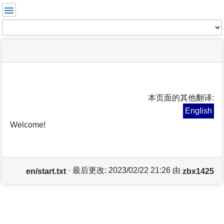
用
户
工
Tools
具
menus
site
location
您
and
status
indicator
在
quick
»
页
这
search
en
面
里:
工
m
具
本页面的其他翻译:
e
t
English
a
Welcome!
d
a
t
a
f
· 最后更改:
2023/02/22 21:26
由
en/start.txt
zbx1425
o
r
t
h
i
s